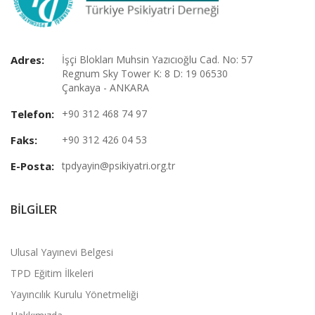
Adres:
İşçi Blokları Muhsin Yazıcıoğlu Cad. No: 57
Regnum Sky Tower K: 8 D: 19 06530
Çankaya - ANKARA
Telefon:
+90 312 468 74 97
Faks:
+90 312 426 04 53
E-Posta:
tpdyayin@psikiyatri.org.tr
BILGILER
Ulusal Yayınevi Belgesi
TPD Eğitim İlkeleri
Yayıncılık Kurulu Yönetmeliği