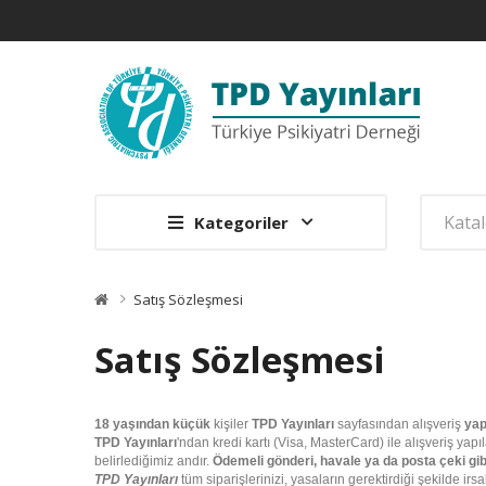
Kategoriler
Satış Sözleşmesi
Satış Sözleşmesi
18 yaşından küçük
kişiler
TPD Yayınları
sayfasından alışveriş
ya
TPD Yayınları
'ndan kredi kartı (Visa, MasterCard) ile alışveriş yapı
belirlediğimiz andır.
Ödemeli gönderi, havale ya da posta çeki gi
TPD Yayınları
tüm siparişlerinizi, yasaların gerektirdiği şekilde irs