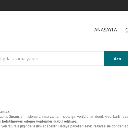
ANASAYFA
Ç
Ara
pamaz
.
labilir. Siparişlerin işleme alınma zamanı, siparişin verildiği an değil, kredi kartı he
bi belirtilmeyen ödeme yöntemleri kabul edilmez.
aliyeli fatura eşliğinde teslim edecektir. Hediye paketleri sevk irsaliyesi ile gönderil