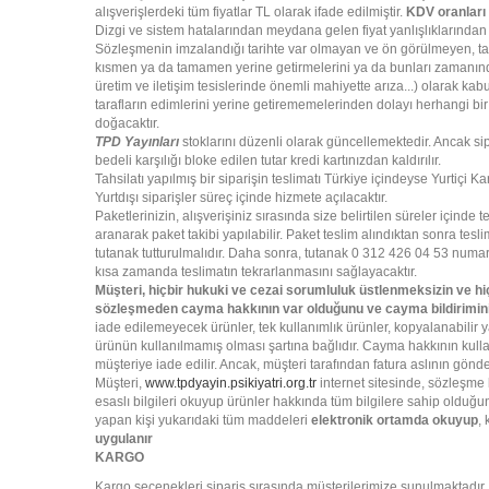
alışverişlerdeki tüm fiyatlar TL olarak ifade edilmiştir.
KDV oranları 
Dizgi ve sistem hatalarından meydana gelen fiyat yanlışlıklarında
Sözleşmenin imzalandığı tarihte var olmayan ve ön görülmeyen, tarafl
kısmen ya da tamamen yerine getirmelerini ya da bunları zamanında 
üretim ve iletişim tesislerinde önemli mahiyette arıza...) olarak k
tarafların edimlerini yerine getirememelerinden dolayı herhangi bir
doğacaktır.
TPD Yayınları
stoklarını düzenli olarak güncellemektedir. Ancak sip
bedeli karşılığı bloke edilen tutar kredi kartınızdan kaldırılır.
Tahsilatı yapılmış bir siparişin teslimatı Türkiye içindeyse Yurtiçi Ka
Yurtdışı siparişler süreç içinde hizmete açılacaktır.
Paketlerinizin, alışverişiniz sırasında size belirtilen süreler için
aranarak paket takibi yapılabilir. Paket teslim alındıktan sonra tesl
tutanak tutturulmalıdır. Daha sonra, tutanak 0 312 426 04 53 numa
kısa zamanda teslimatın tekrarlanmasını sağlayacaktır.
Müşteri, hiçbir hukuki ve cezai sorumluluk üstlenmeksizin ve hi
sözleşmeden cayma hakkının var olduğunu ve cayma bildiriminin s
iade edilemeyecek ürünler, tek kullanımlık ürünler, kopyalanabili
ürünün kullanılmamış olması şartına bağlıdır. Cayma hakkının kulla
müşteriye iade edilir. Ancak, müşteri tarafından fatura aslının gön
Müşteri,
www.tpdyayin.psikiyatri.org.tr
internet sitesinde, sözleşme k
esaslı bilgileri okuyup ürünler hakkında tüm bilgilere sahip olduğu
yapan kişi yukarıdaki tüm maddeleri
elektronik ortamda okuyup
, 
uygulanır
KARGO
Kargo seçenekleri sipariş sırasında müşterilerimize sunulmaktadır.