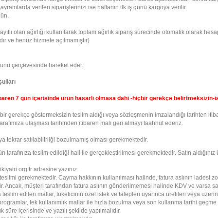
ayramlarda verilen siparişlerinizi ise haftanın ilk iş günü kargoya verilir.
gün.
ayıtlı olan ağırlığı kullanılarak toplam ağırlık sipariş sürecinde otomatik olarak hes
klıdır ve henüz hizmete açılmamıştır)
nunu çerçevesinde hareket eder.
ulları
tibaren 7 gün içerisinde ürün hasarlı olmasa dahi -hiçbir gerekçe belirtmeksizin-ia
çbir gerekçe göstermeksizin teslim aldığı veya sözleşmenin imzalandığı tarihten iti
afımıza ulaşması tarihinden itibaren malı geri almayı taahhüt ederiz.
ya tekrar satılabilirliği bozulmamış olması gerekmektedir.
tarafınıza teslim edildiği hali ile gerçekleştirilmesi gerekmektedir. Satın aldığınız 
kiyatri.org.tr adresine yazınız.
kte teslimi gerekmektedir. Cayma hakkının kullanılması halinde, fatura aslının iadesi
ir. Ancak, müşteri tarafından fatura aslının gönderilmemesi halinde KDV ve varsa sai
eslim edilen mallar, tüketicinin özel istek ve talepleri uyarınca üretilen veya üzerind
m, programlar, tek kullanımlık mallar ile hızla bozulma veya son kullanma tarihi geçme
 süre içerisinde ve yazılı şekilde yapılmalıdır.