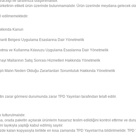
cılığı ile tarafımıza ulaştırılmalıdır.
o şirketinin etiketi ürün üzerinde bulunmamalıdır. Ürün üzerinde meydana gelecek 
ul edilmemektedir.
Hakkında Kanun
ranti Belgesi Uygulama Esaslarına Dair Yönetmelik
anıtma ve Kullanma Kılavuzu Uygulama Esaslarına Dair Yönetmelik
ayi Mallarının Satış Sonrası Hizmetleri Hakkında Yönetmelik
yıplı Malın Neden Olduğu Zararlardan Sorumluluk Hakkında Yönetmelik
in zarar görmesi durumunda zarar TPD Yayınları tarafından telafi edilir.
tutturulmalıdır.
a, orada paketin açılarak ürünlerin hasarsız teslim edildiğini kontrol ettirme ve dur
 layıkıyla yaptığı kabul edilmiş sayılır.
e kalan kopyasıyla birlikte en kısa zamanda TPD Yayınları'na bildirilmelidir. TPD Ya