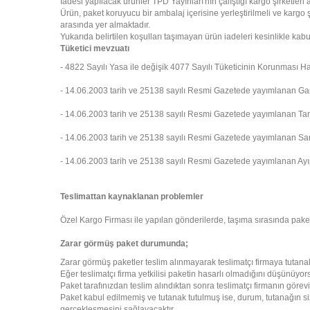
İadesi yapılacak ürünler TPD Yayınları'nın çalıştığı kargo şirketleri ara
Ürün, paket koruyucu bir ambalaj içerisine yerleştirilmeli ve karg
arasında yer almaktadır.
Yukarıda belirtilen koşulları taşımayan ürün iadeleri kesinlikle kab
Tüketici mevzuatı
- 4822 Sayılı Yasa ile değişik 4077 Sayılı Tüketicinin Korunması 
- 14.06.2003 tarih ve 25138 sayılı Resmi Gazetede yayımlanan Ga
- 14.06.2003 tarih ve 25138 sayılı Resmi Gazetede yayımlanan T
- 14.06.2003 tarih ve 25138 sayılı Resmi Gazetede yayımlanan San
- 14.06.2003 tarih ve 25138 sayılı Resmi Gazetede yayımlanan A
Teslimattan kaynaklanan problemler
Özel Kargo Firması ile yapılan gönderilerde, taşıma sırasında paket
Zarar görmüş paket durumunda;
Zarar görmüş paketler teslim alınmayarak teslimatçı firmaya tutanak 
Eğer teslimatçı firma yetkilisi paketin hasarlı olmadığını düşünüyors
Paket tarafınızdan teslim alındıktan sonra teslimatçı firmanın görevini
Paket kabul edilmemiş ve tutanak tutulmuş ise, durum, tutanağın sizd
gerçekleşmesini sağlayacaktır.