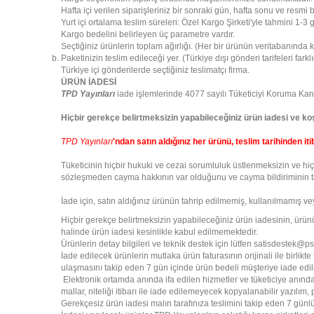
Hafta içi verilen siparişleriniz bir sonraki gün, hafta sonu ve resmi b
Yurt içi ortalama teslim süreleri: Özel Kargo Şirketi'yle tahmini 1-3 
Kargo bedelini belirleyen üç parametre vardır.
Seçtiğiniz ürünlerin toplam ağırlığı. (Her bir ürünün veritabanında k
Paketinizin teslim edileceği yer. (Türkiye dışı gönderi tarifeleri far
Türkiye içi gönderilerde seçtiğiniz teslimatçı firma.
ÜRÜN İADESİ
TPD Yayınları
iade işlemlerinde 4077 sayılı Tüketiciyi Koruma Ka
Hiçbir gerekçe belirtmeksizin yapabileceğiniz ürün iadesi ve koş
TPD Yayınları
'ndan satın aldığınız her ürünü, teslim tarihinden i
Tüketicinin hiçbir hukuki ve cezai sorumluluk üstlenmeksizin ve hi
sözleşmeden cayma hakkının var olduğunu ve cayma bildiriminin tar
İade için, satın aldığınız ürünün tahrip edilmemiş, kullanılmamış ve
Hiçbir gerekçe belirtmeksizin yapabileceğiniz ürün iadesinin, ürünün 
halinde ürün iadesi kesinlikle kabul edilmemektedir.
Ürünlerin detay bilgileri ve teknik destek için lütfen satisdestek@psi
İade edilecek ürünlerin mutlaka ürün faturasının orijinali ile birli
ulaşmasını takip eden 7 gün içinde ürün bedeli müşteriye iade edil
Elektronik ortamda anında ifa edilen hizmetler ve tüketiciye anında t
mallar, niteliği itibarı ile iade edilemeyecek kopyalanabilir yazılı
Gerekçesiz ürün iadesi malın tarafınıza teslimini takip eden 7 günlük