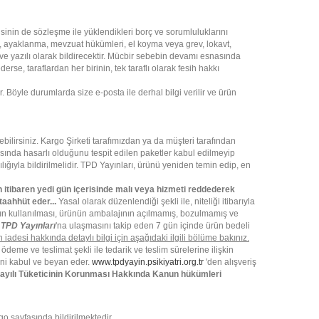
isinin de sözleşme ile yüklendikleri borç ve sorumluluklarını
r, ayaklanma, mevzuat hükümleri, el koyma veya grev, lokavt,
 ve yazılı olarak bildirecektir. Mücbir sebebin devamı esnasında
e, taraflardan her birinin, tek taraflı olarak fesih hakkı
 Böyle durumlarda size e-posta ile derhal bilgi verilir ve ürün
ilirsiniz. Kargo Şirketi tarafımızdan ya da müşteri tarafından
ırasında hasarlı olduğunu tespit edilen paketler kabul edilmeyip
ığıyla bildirilmelidir. TPD Yayınları, ürünü yeniden temin edip, en
 itibaren yedi gün içerisinde malı veya hizmeti reddederek
taahhüt eder...
Yasal olarak düzenlendiği şekli ile, niteliği itibarıyla
ının kullanılması, ürünün ambalajının açılmamış, bozulmamış ve
n
TPD Yayınları
'na ulaşmasını takip eden 7 gün içinde ürün bedeli
 iadesi hakkında detaylı bilgi için aşağıdaki ilgili bölüme bakınız.
 ödeme ve teslimat şekli ile tedarik ve teslim sürelerine ilişkin
ğini kabul ve beyan eder.
www.tpdyayin.psikiyatri.org.tr
'den alışveriş
yılı Tüketicinin Korunması Hakkında Kanun hükümleri
o sayfasında bildirilmektedir.