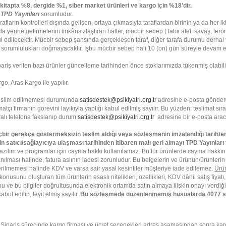
kitapta %8, dergide %1, siber market ürünleri ve kargo için %18’dir.
n
TPD Yayınları
sorumludur.
arın kontrolleri dışında gelişen, ortaya çıkmasıyla taraflardan birinin ya da her ik
yerine getirmelerini imkânsızlaştıran haller, mücbir sebep (Tabii afet, savaş, terö
abul edilecektir. Mücbir sebep şahsında gerçekleşen taraf, diğer tarafa durumu derhal
 sorumlulukları doğmayacaktır. İşbu mücbir sebep hali 10 (on) gün süreyle devam eders
ariş verilen bazı ürünler güncelleme tarihinden önce stoklarımızda tükenmiş olabilir.
rgo, Aras Kargo ile yapılır.
de teslim edilmemesi durumunda
satisdestek@psikiyatri.org.tr
adresine e-posta göndereb
imatçı firmanın görevini layıkıyla yaptığı kabul edilmiş sayılır. Bu yüzden; teslimat s
ralı telefona fakslanıp durum
satisdestek@psikiyatri.org.tr
adresine bir e-posta aracıl
çbir gerekçe göstermeksizin teslim aldığı veya sözleşmenin imzalandığı tarihten
atıcı/sağlayıcıya ulaşması tarihinden itibaren malı geri almayı TPD Yayınları 
r yazılım ve programlar için cayma hakkı kullanılamaz. Bu tür ürünlerde cayma hakk
nılması halinde, fatura aslının iadesi zorunludur. Bu belgelerin ve ürünün/ürünleri
derilmemesi halinde KDV ve varsa sair yasal kesintiler müşteriye iade edilemez.
Ürün
onusunu oluşturan tüm ürünlerin esaslı nitelikleri, özellikleri, KDV dâhil satış fiyatı,
nu ve bu bilgiler doğrultusunda elektronik ortamda satın almaya ilişkin onayı verdi
kabul edilip, teyit etmiş sayılır.
Bu sözleşmede düzenlenmemiş hususlarda 4077 sa
 Sipariş sürecinde kargo firması ve ücret seçenekleri adres aşamasından sonra karg