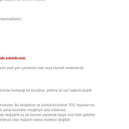
aplanmaktadır.)
de edebilirsiniz.
baren yedi gün içerisinde malı veya hizmeti reddederek
üründe herhangi bir bozulma, yırtılma ve sair hallerin tespiti
 zorunludur. Bu belgelerin ve ürünün/ürünlerin TPD Yayınları’na
r yasal kesintiler müşteriye iade edilemez.
e değişiklik ya da ilaveler yapılarak kişiye özel hale getirilen
 ihtimali olan malların iadesi mümkün değildir.