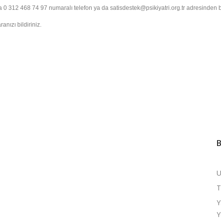
a 0 312 468 74 97 numaralı telefon ya da satisdestek@psikiyatri.org.tr adresinden bi
anızı bildiriniz.
B
U
T
Y
Y