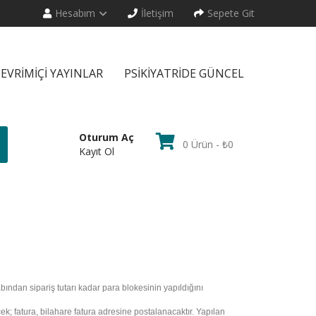
Hesabım
İletişim
Sepete Git
EVRIMIÇI YAYINLAR
PSİKİYATRİDE GÜNCEL
Oturum Aç
0 Ürün - ₺0
Kayıt Ol
sabından sipariş tutarı kadar para blokesinin yapıldığını
ecek; fatura, bilahare fatura adresine postalanacaktır. Yapılan