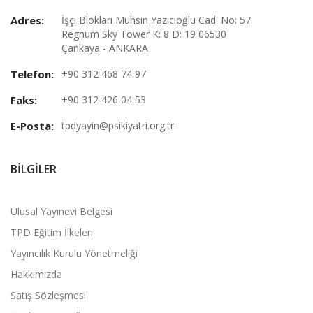
Adres:
İşçi Blokları Muhsin Yazıcıoğlu Cad. No: 57
Regnum Sky Tower K: 8 D: 19 06530
Çankaya - ANKARA
Telefon:
+90 312 468 74 97
Faks:
+90 312 426 04 53
E-Posta:
tpdyayin@psikiyatri.org.tr
BILGILER
Ulusal Yayınevi Belgesi
TPD Eğitim İlkeleri
Yayıncılık Kurulu Yönetmeliği
Hakkımızda
Satış Sözleşmesi