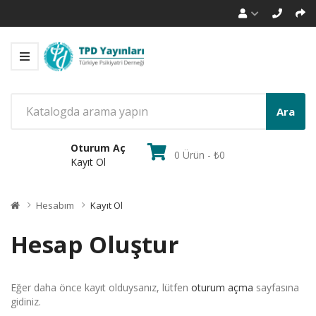
Ara
Oturum Aç
0 Ürün - ₺0
Kayıt Ol
Hesabım
Kayıt Ol
Hesap Oluştur
Eğer daha önce kayıt olduysanız, lütfen
oturum açma
sayfasına
gidiniz.