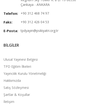
Çankaya - ANKARA
Telefon:
+90 312 468 74 97
Faks:
+90 312 426 04 53
E-Posta:
tpdyayin@psikiyatri.org.tr
BILGILER
Ulusal Yayınevi Belgesi
TPD Eğitim İlkeleri
Yayıncılık Kurulu Yönetmeliği
Hakkımızda
Satış Sözleşmesi
Şartlar & Koşullar
İletişim