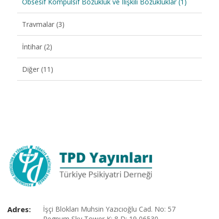
Obsesif Kompulsif Bozukluk ve İlişkili Bozukluklar (1)
Travmalar (3)
İntihar (2)
Diğer (11)
Adres:
İşçi Blokları Muhsin Yazıcıoğlu Cad. No: 57
Regnum Sky Tower K: 8 D: 19 06530