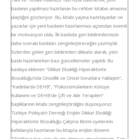
baskının yapılması hazırlanan bu rehber kitabın amacına
ulaştığını gösteriyor. Bu, kitabı yayına hazırlayanlar ve
yazarlar için yeni baskının hazırlanması açısından önemli
bir motivasyon oldu. İlk baskıda geri bildirimlerinizin
daha sonraki baskıları zenginleştireceğini yazmıştık.
Sizlerden gelen geri bildirimleri dikkate alarak, yeni
baskı hazırlanırken bazı güncellemeler yapıldı. Bu
baskıya eklenen “Dikkat Eksikliği Hiperaktivite
Bozukluğu’nda Cinsellik ve Cinsel Sorunlara Yaklaşım”,
“Kadınlarda DEHB”, “Psikostimulanların Kötüye
Kullanımı ve DEHB’de Çift ve Aile Terapileri”
başlıklarının kitabı zenginleştirdiğini düşünüyoruz.
Türkiye Psikiyatri Derneği Erişkin Dikkat Eksikliği
Hiperaktivite Bozukluğu Çalışma Birimi üyelerinin
katkılarıyla hazırlanan bu kitapta erişkin dönemi
DEHB'nun her yönü ile ele alınması amaçlanmıştır. Tanı