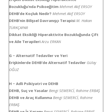
Bozukluğu’nda Psikoeğitim
Mehmet Akif ERSOY
DEHB’de Koçluk Nedir?
Mehmet Akif ERSOY
DEHB’nin Bilişsel Davranışçı Terapisi
M. Hakan
TÜRKÇAPAR
Dikkat Eksikliği Hiperaktivite Bozukluğunda Çift
ve Aile Terapileri
Arzu ERKAN
G − Alternatif Tedaviler ve Yeri
Erişkinlerde DEHB’de Alternatif Tedaviler
Gülay
OĞUZ
H − Adli Psikiyatri ve DEHB
DEHB, Suç ve Yasalar
Bengi SEMERCİ, Rahime ERBAŞ
DEHB ve Araç Kullanma
Bengi SEMERCİ, Rahime
ERBAŞ
DEHB ve İş Yaşamı
Bengi SEMERCİ, Rahime ERBAŞ