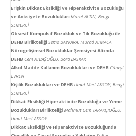
Erişkin Dikkat Eksikliği ve Hiperaktivite Bozukluğu
ve Anksiyete Bozuklukları
Murat ALTIN, Bengi
SEMERCİ
Obsesif Kompulsif Bozukluk ve Tik Bozukluğu ile
DEHB Birlikteliği
Sema BAYKARA, Murad ATMACA
Nörogelişimsel Bozukluklar Şemsiyesi Altında
DEHB
Cem ATBAŞOĞLU, Bora BASKAK
Alkol Madde Kullanım Bozuklukları ve DEHB
Cüneyt
EVREN
Kişilik Bozuklukları ve DEHB
Umut Mert AKSOY, Bengi
SEMERCİ
Dikkat Eksikliği Hiperaktivite Bozukluğu ve Yeme
Bozuklukları Birlikteliği
Mahmut Cem TARAKÇIOĞLU,
Umut Mert AKSOY
Dikkat Eksikliği ve Hiperaktivite Bozukluğunda
Cinsellik ve Cinsel Sorunlara Yaklaşım
Sultan