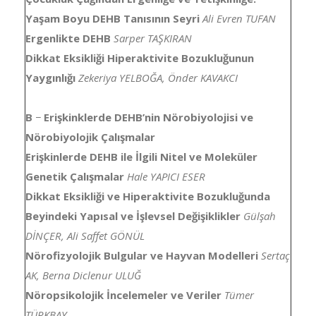
Yaşam Boyu DEHB Tanısının Seyri
Ali Evren TUFAN
Ergenlikte DEHB
Sarper TAŞKIRAN
Dikkat Eksikliği Hiperaktivite Bozukluğunun
Yaygınlığı
Zekeriya YELBOĞA, Önder KAVAKCI
B
−
Erişkinklerde DEHB’nin Nörobiyolojisi ve
Nörobiyolojik Çalışmalar
Erişkinlerde DEHB ile İlgili Nitel ve Moleküler
Genetik Çalışmalar
Hale YAPICI ESER
Dikkat Eksikliği ve Hiperaktivite Bozukluğunda
Beyindeki Yapısal ve İşlevsel Değişiklikler
Gülşah
DİNÇER, Ali Saffet GÖNÜL
Nörofizyolojik Bulgular ve Hayvan Modelleri
Sertaç
AK, Berna Diclenur ULUĞ
Nöropsikolojik İncelemeler ve Veriler
Tümer
TÜRKBAY