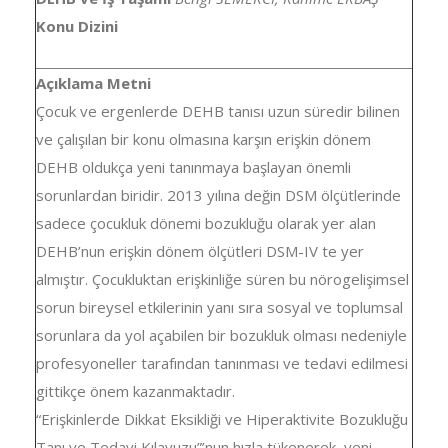
Konu Dizini
Açıklama Metni
Çocuk ve ergenlerde DEHB tanısı uzun süredir bilinen
ve çalışılan bir konu olmasına karşın erişkin dönem
DEHB oldukça yeni tanınmaya başlayan önemli
sorunlardan biridir. 2013 yılına değin DSM ölçütlerinde
sadece çocukluk dönemi bozukluğu olarak yer alan
DEHB’nun erişkin dönem ölçütleri DSM-IV te yer
almıştır. Çocukluktan erişkinliğe süren bu nörogelişimsel
sorun bireysel etkilerinin yanı sıra sosyal ve toplumsal
sorunlara da yol açabilen bir bozukluk olması nedeniyle
profesyoneller tarafından tanınması ve tedavi edilmesi
gittikçe önem kazanmaktadır.
“Erişkinlerde Dikkat Eksikliği ve Hiperaktivite Bozukluğu
Tanı ve Tedavi Kılavuzu”’nun hızla tükenerek, yeni