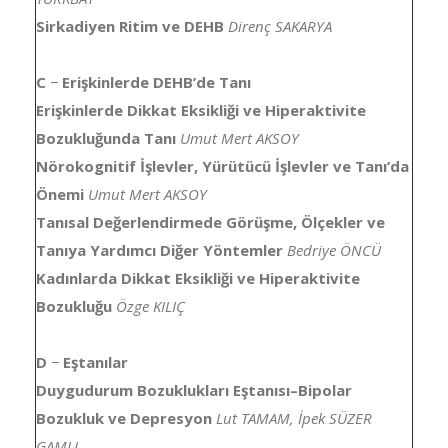
Sirkadiyen Ritim ve DEHB
Direnç SAKARYA
C
−
Erişkinlerde DEHB’de Tanı
Erişkinlerde Dikkat Eksikliği ve Hiperaktivite
Bozukluğunda Tanı
Umut Mert AKSOY
Nörokognitif İşlevler, Yürütücü İşlevler ve Tanı’da
Önemi
Umut Mert AKSOY
Tanısal Değerlendirmede Görüşme, Ölçekler ve
Tanıya Yardımcı Diğer Yöntemler
Bedriye ÖNCÜ
Kadınlarda Dikkat Eksikliği ve Hiperaktivite
Bozukluğu
Özge KILIÇ
D
−
Eştanılar
Duygudurum Bozuklukları Eştanısı–Bipolar
Bozukluk ve Depresyon
Lut TAMAM, İpek SÜZER
GAMLI