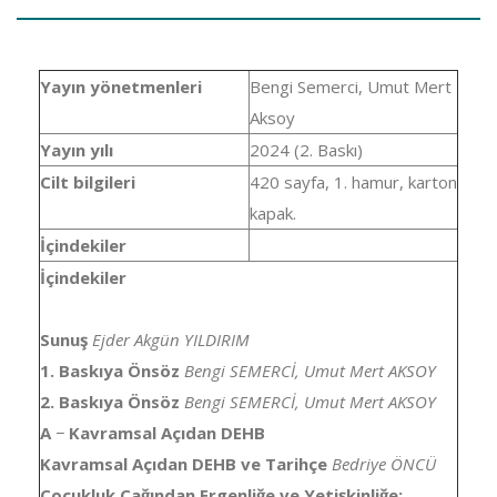
Yayın yönetmenleri
Bengi Semerci, Umut Mert
Aksoy
Yayın yılı
2024 (2. Baskı)
Cilt bilgileri
420 sayfa, 1. hamur, karton
kapak.
İçindekiler
İçindekiler
Sunuş
Ejder Akgün YILDIRIM
1. Baskıya Önsöz
Bengi SEMERCİ, Umut Mert AKSOY
2. Baskıya Önsöz
Bengi SEMERCİ, Umut Mert AKSOY
A
−
Kavramsal Açıdan DEHB
Kavramsal Açıdan DEHB ve Tarihçe
Bedriye ÖNCÜ
Çocukluk Çağından Ergenliğe ve Yetişkinliğe: