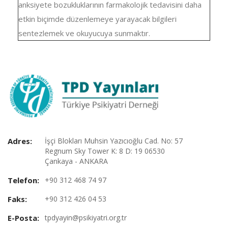
anksiyete bozukluklarının farmakolojik tedavisini daha
etkin biçimde düzenlemeye yarayacak bilgileri
sentezlemek ve okuyucuya sunmaktır.
Adres:
İşçi Blokları Muhsin Yazıcıoğlu Cad. No: 57
Regnum Sky Tower K: 8 D: 19 06530
Çankaya - ANKARA
Telefon:
+90 312 468 74 97
Faks:
+90 312 426 04 53
E-Posta:
tpdyayin@psikiyatri.org.tr