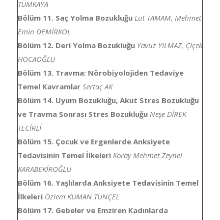
TÜMKAYA
Bölüm 11.
Saç Yolma Bozukluğu
Lut TAMAM, Mehmet
Emin DEMİRKOL
Bölüm 12.
Deri Yolma Bozukluğu
Yavuz YILMAZ, Çiçek
HOCAOĞLU
Bölüm 13.
Travma: Nörobiyolojiden Tedaviye
Temel Kavramlar
Sertaç AK
Bölüm 14.
Uyum Bozukluğu, Akut Stres Bozukluğu
ve Travma Sonrası Stres Bozukluğu
Neşe DİREK
TECİRLİ
Bölüm 15.
Çocuk ve Ergenlerde Anksiyete
Tedavisinin Temel İlkeleri
Koray Mehmet Zeynel
KARABEKİROĞLU
Bölüm 16.
Yaşlılarda Anksiyete Tedavisinin Temel
İlkeleri
Özlem KUMAN TUNÇEL
Bölüm 17.
Gebeler ve Emziren Kadınlarda