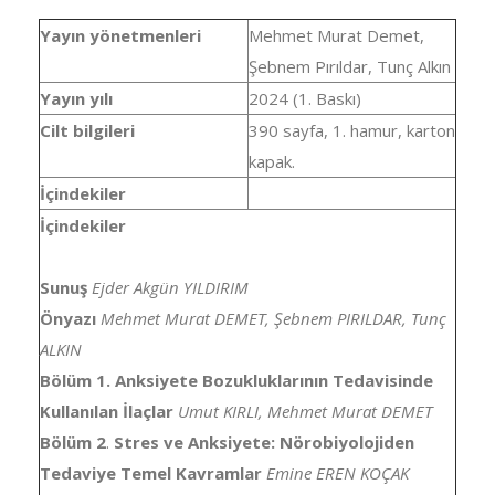
Yayın yönetmenleri
Mehmet Murat Demet,
Şebnem Pırıldar, Tunç Alkın
Yayın yılı
2024 (1. Baskı)
Cilt bilgileri
390 sayfa, 1. hamur, karton
kapak.
İçindekiler
İçindekiler
Sunuş
Ejder Akgün YILDIRIM
Önyazı
Mehmet Murat DEMET, Şebnem PIRILDAR, Tunç
ALKIN
Bölüm 1.
Anksiyete Bozukluklarının Tedavisinde
Kullanılan İlaçlar
Umut KIRLI, Mehmet Murat DEMET
Bölüm 2
.
Stres ve Anksiyete: Nörobiyolojiden
Tedaviye Temel Kavramlar
Emine EREN KOÇAK