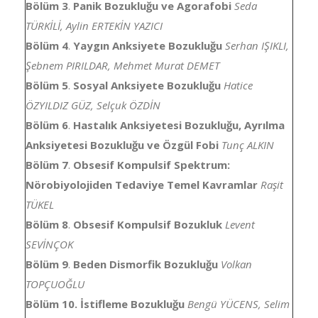
Bölüm 3
.
Panik Bozukluğu ve Agorafobi
Seda
TÜRKİLİ, Aylin ERTEKİN YAZICI
Bölüm 4
.
Yaygın Anksiyete Bozukluğu
Serhan IŞIKLI,
Şebnem PIRILDAR, Mehmet Murat DEMET
Bölüm 5
.
Sosyal Anksiyete Bozukluğu
Hatice
ÖZYILDIZ GÜZ, Selçuk ÖZDİN
Bölüm 6
.
Hastalık Anksiyetesi Bozukluğu, Ayrılma
Anksiyetesi Bozukluğu ve Özgül Fobi
Tunç ALKIN
Bölüm 7
.
Obsesif Kompulsif Spektrum:
Nörobiyolojiden Tedaviye Temel Kavramlar
Raşit
TÜKEL
Bölüm 8
.
Obsesif Kompulsif Bozukluk
Levent
SEVİNÇOK
Bölüm 9
.
Beden Dismorfik Bozukluğu
Volkan
TOPÇUOĞLU
Bölüm 10.
İstifleme Bozukluğu
Bengü YÜCENS, Selim