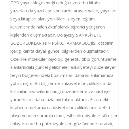
TPD yayıncılık geleneği olduğu üzere bu kitabın
yazarları da yazdıkları konularda araştırmaları, yayınları
veya kitapları olan; yenilikleri izleyen, eğitim
kurumlarında halen aktif olarak öğrenci yetiştiren
kişilerden oluşmaktadır. Dolayısıyla ANKSİYETE
BOZUKLUKLARININ PSİKOFARMAKOLOJİSİ kitabının
içeriği kanıta dayalı güncel bilgilerden oluşmaktadır.
Özellikle moleküler biyoloji, genetik, tıbbi görüntüleme
alanlarındaki güncel gelişmeler anksiyeteyi düzenleyen
beyin bölgelerindeki bozulmaları daha iyi anlamamıza
yol açmıştır. Bu bilgiler de anksiyete bozukluklarında
kullanılan tedavilerin hangi düzeneklerle ve nasıl işe
yaradıklarını daha fazla aydınlatmaktadır. Elinizdeki
kitabın temel amacı anksiyete bozukluklarının belirti
oluşumundan sorumlu olan çeşitli nörobiyolojik süreçleri
anlayarak ve bu patofizyolojileri göz önünde tutarak,