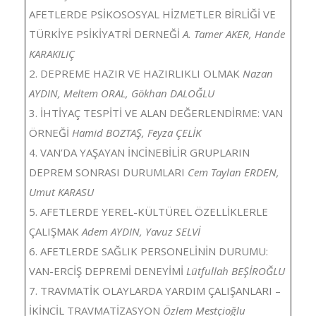
AFETLERDE PSİKOSOSYAL HİZMETLER BİRLİĞİ VE
TÜRKİYE PSİKİYATRİ DERNEĞİ
A. Tamer AKER, Hande
KARAKILIÇ
2. DEPREME HAZIR VE HAZIRLIKLI OLMAK
Nazan
AYDIN, Meltem ORAL, Gökhan DALOĞLU
3. İHTİYAÇ TESPİTİ VE ALAN DEĞERLENDİRME: VAN
ÖRNEĞİ
Hamid BOZTAŞ, Feyza ÇELİK
4. VAN’DA YAŞAYAN İNCİNEBİLİR GRUPLARIN
DEPREM SONRASI DURUMLARI
Cem Taylan ERDEN,
Umut KARASU
5. AFETLERDE YEREL-KÜLTÜREL ÖZELLİKLERLE
ÇALIŞMAK
Adem AYDIN, Yavuz SELVİ
6. AFETLERDE SAĞLIK PERSONELİNİN DURUMU:
VAN-ERCİŞ DEPREMİ DENEYİMİ
Lütfullah BEŞİROĞLU
7. TRAVMATİK OLAYLARDA YARDIM ÇALIŞANLARI –
İKİNCİL TRAVMATİZASYON
Özlem Mestçioğlu