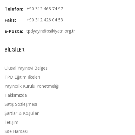
Telefon:
+90 312 468 74 97
Faks:
+90 312 426 04 53
E-Posta:
tpdyayin@psikiyatri.org.tr
BILGILER
Ulusal Yayınevi Belgesi
TPD Eğitim İlkeleri
Yayıncılık Kurulu Yönetmeliği
Hakkımızda
Satış Sözleşmesi
Şartlar & Koşullar
İletişim
Site Haritası