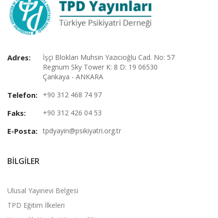
Adres:
İşçi Blokları Muhsin Yazıcıoğlu Cad. No: 57
Regnum Sky Tower K: 8 D: 19 06530
Çankaya - ANKARA
Telefon:
+90 312 468 74 97
Faks:
+90 312 426 04 53
E-Posta:
tpdyayin@psikiyatri.org.tr
BILGILER
Ulusal Yayınevi Belgesi
TPD Eğitim İlkeleri