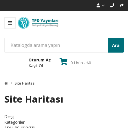
Ara
Oturum Aç
0 Ürün - ₺0
Kayıt Ol
Site Haritası
Site Haritası
Dergi
Kategoriler
ADLİ PSİKİYATRİ